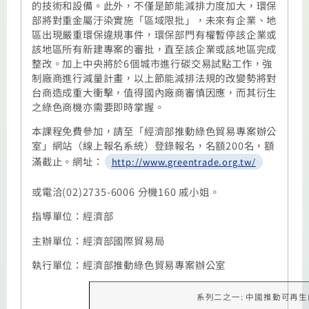
的技術和設備。此外，不僅是節能減排力度加大，環保
部將對重金屬汙染實施「區域限批」，未來有企業、地
區出現嚴重環保違規事件，環保部門有權暫停該企業或
該地區所有新建專案的審批，直至該企業或該地區完成
整改。加上中央將於
6
個城市進行碳交易試點工作，強
制廠商進行減量計畫，以上節能減排法規的改變勢將對
台商造成重大衝擊，值得國內廠商審慎因應，而其衍生
之綠色商機亦需要即時掌握。
本課程免費參加，請至「經濟部推動綠色貿易專案辦公
室」網站（線上報名系統）登錄報名，名額
200
名，額
滿截止。網址：
http://www.greentrade.org.tw/
或電洽
(02)2735-6006
分機
160
戚小姐。
指導單位：經濟部
主辦單位：經濟部國際貿易局
執行單位：經濟部推動綠色貿易專案辦公室
系列二之一
:
中國推動可再生