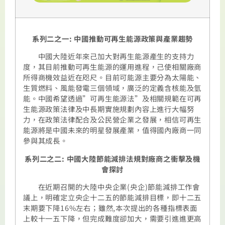
系列二之一
:
中國推動可再生能源政策與產業趨勢
中國大陸近年來己加大對再生能源產生的支持力
度，其目前推動可再生能源的運用進程，己使相關廠商
所得商機效益近在咫尺。目前可能源主要分為太陽能、
生質燃料、風能發電三個領域，廣泛的定義含核能及氫
能。中國希望透過
”
可再生能源法
”
及相關規範在可再
生能源政策法律及中長期實施規劃內容上進行大幅努
力，在政策法律配合及公民營企業之發展，相信可再生
能源將是中國未來的明星發展產業，值得國內廠商一同
參與其成長。
系列二之二
:
中國大陸節能減排法規對廠商之衝擊及機
會探討
在近期召開的大陸中央企業
(
央企
)
節能減排工作會
議上，明確定立央企十二五的節能減排目標，即十二五
末期要下降
16%
左右；雖然
,
本次提出的各種指標表面
上較十一五下降，但完成難度卻加大，需要引進進更高