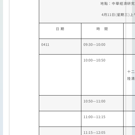
地點：中華經濟研究
4
月
11
日
(
星期三
)
上
日 期
時 間
0411
09:30—10:00
10:00—10:50
十二
陸清
10:50
—
11:00
11:00
—
11:15
11:15—12:05