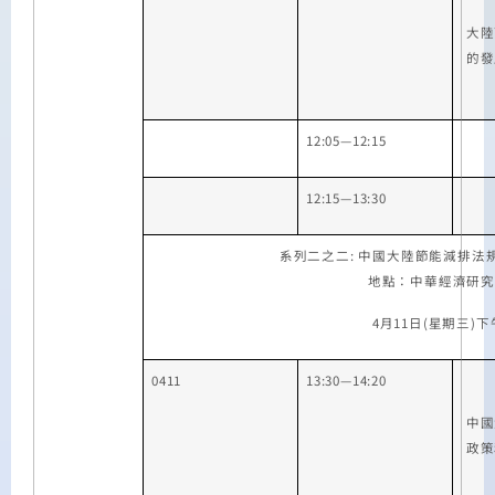
大陸
的發
12:05
—
12:15
12:15—13:30
系列二之二
:
中國大陸節能減排法
地點：中華經濟研究
4
月
11
日
(
星期三
)
下
0411
13:30—14:20
中國
政策