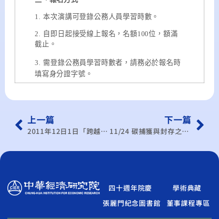
1.
本次演講可登錄公務人員學習時數。
2.
自即日起接受線上報名，名額
100
位，額滿
截止。
3.
需登錄公務員學習時數者，請務必於報名時
填寫身分證字號。
上一篇
下一篇
2011年12日1日「跨越百年，再造榮景」高峰會：Peter A. Diamond – 對歐美高國債的看法
11/24 碳捕獲與封存之教育宣導與相關法規 研討會
四十週年院慶
學術典藏
張麗門紀念圖書館
董事課程專區