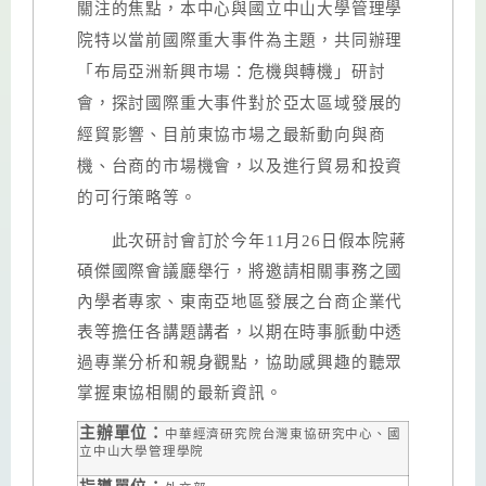
關注的焦點，本中心與國立中山大學管理學
院特以當前國際重大事件為主題，共同辦理
「布局亞洲新興市場：危機與轉機」研討
會，探討國際重大事件對於亞太區域發展的
經貿影響、目前東協市場之最新動向與商
機、台商的市場機會，以及進行貿易和投資
的可行策略等。
此次研討會訂於今年
11
月
26
日假本院蔣
碩傑國際會議廳舉行，將邀請相關事務之國
內學者專家、東南亞地區發展之台商企業代
表等擔任各講題講者，以期在時事脈動中透
過專業分析和親身觀點，協助感興趣的聽眾
掌握東協相關的最新資訊。
主辦單位：
中華經濟研究院台灣東協研究中心、國
立中山大學管理學院