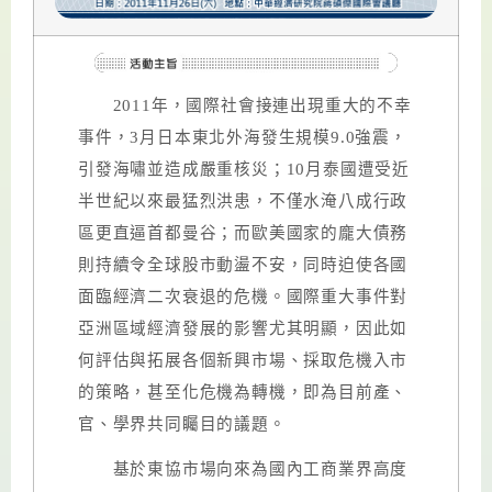
2011
年，國際社會接連出現重大的不幸
事件，
3
月日本東北外海發生規模
9.0
強震，
引發海嘯並造成嚴重核災；
10
月泰國遭受近
半世紀以來最猛烈洪患，不僅水淹八成行政
區更直逼首都曼谷；而歐美國家的龐大債務
則持續令全球股市動盪不安，同時迫使各國
面臨經濟二次衰退的危機。國際重大事件對
亞洲區域經濟發展的影響尤其明顯，因此如
何評估與拓展各個新興市場、採取危機入市
的策略，甚至化危機為轉機，即為目前產、
官、學界共同矚目的議題。
基於東協市場向來為國內工商業界高度