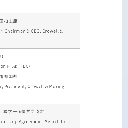
·庫柏主席
r, Chairman & CEO, Crowell &
)
 on FTAs (TBC)
艾爾傑總裁
er, President, Crowell & Moring
：尋求一個優質之協定
rtnership Agreement: Search for a