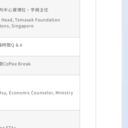
判中心黛博拉·亨姆主任
, Head, Temasek Foundation
tions, Singapore
時間Q & A
offee Break
su, Economic Counselor, Ministry
n
 on FTAs