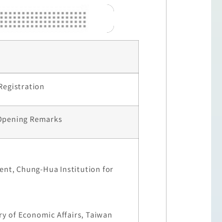
egistration
ening Remarks
dent, Chung-Hua Institution for
n
ry of Economic Affairs, Taiwan