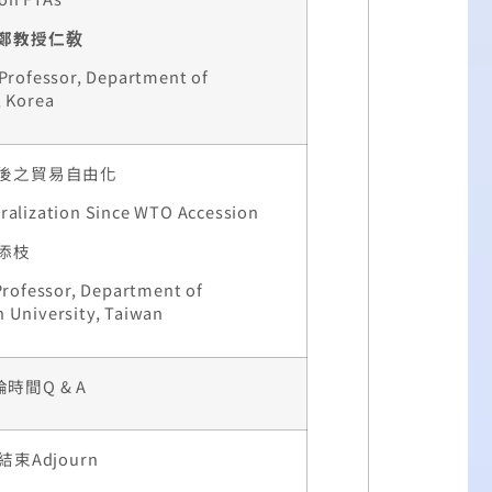
鄭教授仁敎
 Professor, Department of
, Korea
後之貿易自由化
ralization Since WTO Accession
添枝
Professor, Department of
 University, Taiwan
時間Q & A
束Adjourn