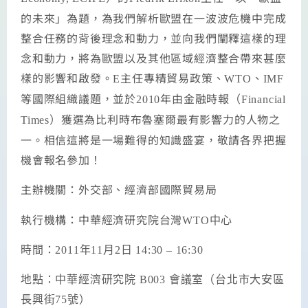
的未來」為題，為我們解析歐盟在一波波危機中完成
整合任務的背後理念和動力，並向我們闡釋這樣的理
念和動力，將為歐盟以及其他區域經濟整合帶來甚麼
樣的影響和啟發。
主任專精貿易政策、
、
E
WTO
IMF
等國際組織議題，並於
年由金融時報（
2010
Financial
）獲選為比利時布魯塞爾最有影響力的人物之
Times
一。相信這將是一場難得的知識盛宴，敬請各界把握
機會報名參加！
主辦機關：外交部、經濟部國際貿易局
執行機構：中華經濟研究院台灣
WTO
中心
時間：
2011
年
11
月
2
日
14:30 – 16:30
地點：中華經濟研究院
B003
會議室（台北市大安區
長興街
75
號）