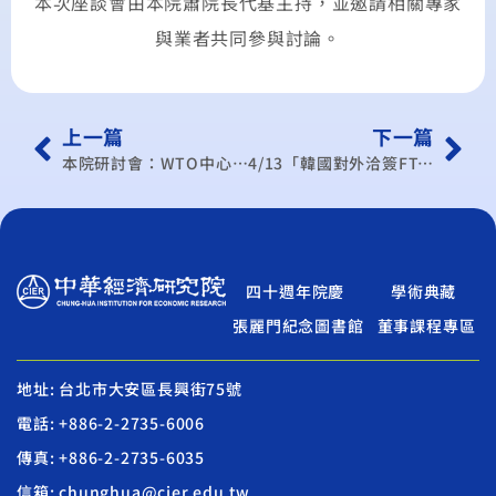
本次座談會由本院蕭院長代基主持，並邀請相關專家
與業者共同參與討論。
上一篇
下一篇
本院研討會：WTO中心學術研討會(100年/4月)
4/13「韓國對外洽簽FTA之策略、決策程序及在東亞地區洽簽FTA之進展情形」專題演講活動取消
四十週年院慶
學術典藏
張麗門紀念圖書館
董事課程專區
地址: 台北市大安區長興街75號
電話: +886-2-2735-6006
傳真: +886-2-2735-6035
信箱: chunghua@cier.edu.tw