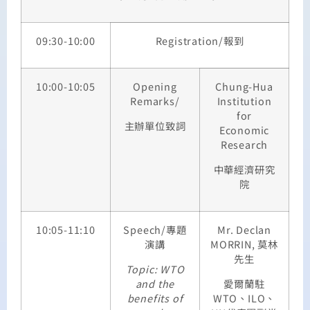
09:30-10:00
Registration/報到
10:00-10:05
Opening
Chung-Hua
Remarks/
Institution
for
主辦單位致詞
Economic
Research
中華經濟研究
院
10:05-11:10
Speech/專題
Mr. Declan
演講
MORRIN, 莫林
先生
Topic: WTO
and the
愛爾蘭駐
benefits of
WTO、ILO、