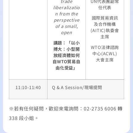
trade
UN代表團副常
liberalizatio
任代表
n from the
國際貿易資訊
perspective
及合作機構
of a small,
(AITIC)執委會
open
主席
講題：「以小
WTO法律諮詢
搏大：小型開
中心(ACWL)
放經濟體如何
大會主席
自WTO貿易自
由化受益」
11:10-11:40
Q & A Session/現場提問
※若有任何疑問，歡迎來電詢問：02-2735 6006 轉
338 段小姐。