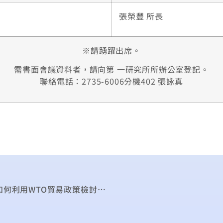
張榮豐 所長
※請踴躍出席。
需書面會議資料者，請向第 一研究所所辦公室登記。
聯絡電話：2735-6006分機402 張詠真
本院研討會：蘇怡文-以多明尼加共和國為例,看如何利用WTO貿易政策檢討機制(TPRM)與友邦進行國際合作