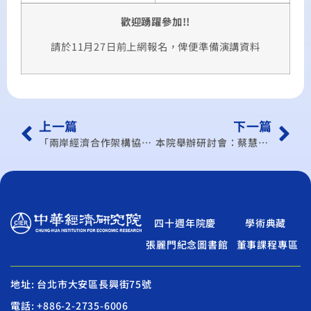
歡迎踴躍參加!!
請於11月27日前上網報名，俾便準備演講資料
上一篇
下一篇
「兩岸經濟合作架構協議」（ECFA）對流通服務產業影響之溝通宣導說明會
本院舉辦研討會：蔡慧美-人民幣均衡匯率估測之初探
四十週年院慶
學術典藏
張麗門紀念圖書館
董事課程專區
地址: 台北市大安區長興街75號
電話: +886-2-2735-6006