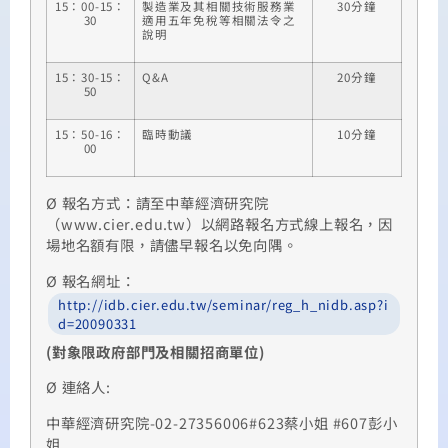
15：00-15：
製造業及其相關技術服務業
30分鐘
30
適用五年免稅等相關法令之
說明
15：30-15：
Q&A
20分鐘
50
15：50-16：
臨時動議
10分鐘
00
Ø 報名方式：請至中華經濟研究院
（www.cier.edu.tw）以網路報名方式線上報名，因
場地名額有限，請儘早報名以免向隅。
Ø 報名網址：
http://idb.cier.edu.tw/seminar/reg_h_nidb.asp?i
d=20090331
(
對象限政府部門及相關招商單位)
Ø 連絡人:
中華經濟研究院-02-27356006#623蔡小姐 #607彭小
姐