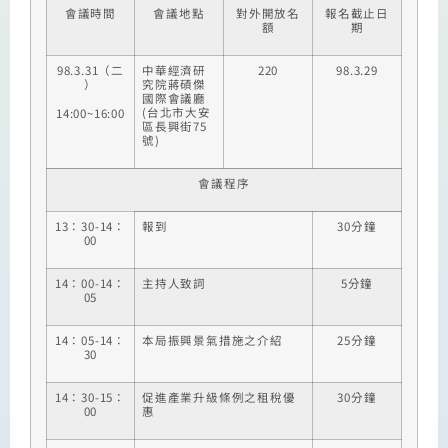
會議時間
會議地點
對外開放名
報名截止日
額
期
98.3.31（二
中華經濟研
220
98.3.29
）
究院蔣碩傑
國際會議廳
(台北市大安
14:00~16:00
區長興街75
號)
會議程序
13：30-14：
報到
30分鐘
00
14：00-14：
主持人致詞
5分鐘
05
14：05-14：
本局振興景氣措施之介紹
25分鐘
30
14：30-15：
促進產業升級條例之租稅優
30分鐘
00
惠