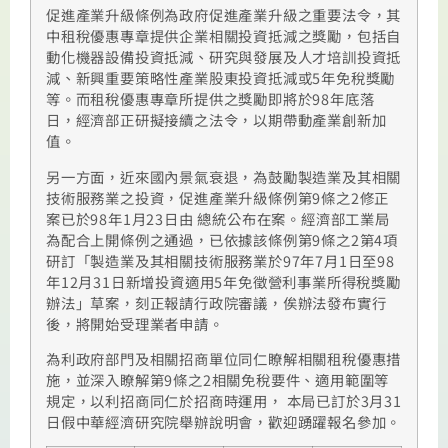
促進產業升級條例為政府促進產業升級之重要法令，其
中租稅優惠專章提供企業相關投資抵減之獎勵，包括自
動化機器設備投資抵減、研究與發展及人才培訓投資抵
減、新興重要策略性產業股東投資抵減或5年免稅獎勵
等。而租稅優惠專章所提供之獎勵即將於98年底落
日，經濟部正研擬接續之法令，以期帶動產業創新加
值。
另一方面，近來國內景氣衰退，為鼓勵製造業及其相關
技術服務業之投資，促進產業升級條例第9條之2修正
案已於98年1月23日由 總統公布在案。經濟部工業局
為配合上開條例之通過，已依據該條例第9條之2第4項
研訂「製造業及其相關技術服務業於97年7月1日至98
年12月31日新增投資適用5年免徵營利事業所得稅獎勵
辦法」草案，刻正報請行政院審議，俟辦法發布實行
後，將開始受理業者申請。
為利政府部門及相關招商單位同仁瞭解相關租稅優惠措
施，並深入瞭解第9條之2相關免稅要件、適用範圍等
規定，以利招商同仁於招商時運用， 本局已訂於3月31
日假中華經濟研究院舉辦說明會，歡迎踴躍報名參加。