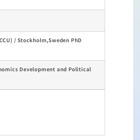
NCCU) / Stockholm,Sweden PhD
s
nomics Development and Political