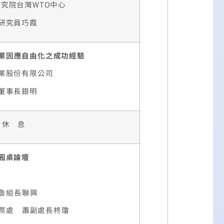
究院台灣WTO中心
研究員巧霞
業因應自由化之成功經驗
業股份有限公司
董事長銀明
休 息
圓桌論壇
詹組長聯興
處 蕭副處長柊瓊