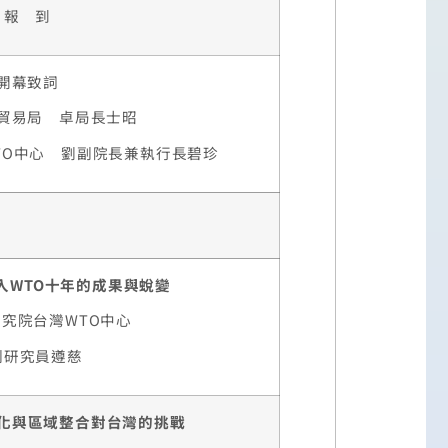
報 到
開幕致詞
貿易局 卓局長士昭
TO中心 劉副院長兼執行長碧珍
入WTO十年的成果與蛻變
究院台灣WTO中心
副研究員遵慈
化與區域整合對台灣的挑戰