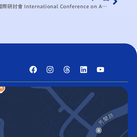
5/24 「東協2015整合願景」國際研討會 International Conference on ASEAN Vision 2015: Moving Towards One Community