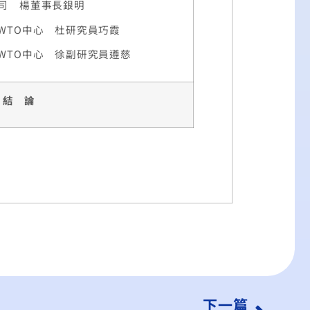
 楊董事長銀明
O中心 杜研究員巧霞
O中心 徐副研究員遵慈
結 論
下一篇