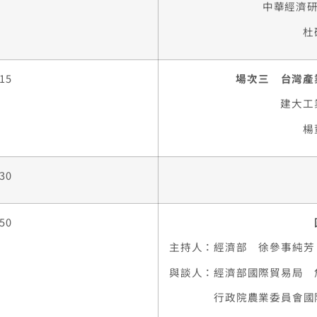
中華經濟研
杜
:15
場次三
台灣產
建大工
楊
:30
:50
主持人：經濟部 徐參事純芳
與談人：經濟部國際貿易局 
行政院農業委員會國際