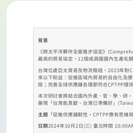
背景
《跨太平洋夥伴全面進步協定》(Comprehensive a
最高的貿易協定，12個成員國國內生產毛額(
台灣位處亞太貿易及物流樞紐，2023年對C
來以下助益：促進區域內貿易的自由化及便
險；完善全球供應鏈各環節符合CPTPP
本次研討會將結合國內外產、官、學、研，
展現「台灣能貢獻、台灣已準備好」(Taiwan c
主題
「促進供應鏈韌性，CPTPP應有思維
日期
2024
年10月2日(三) 臺北時間 10:00AM