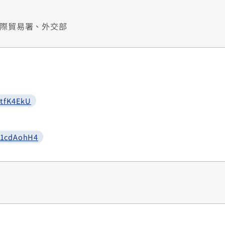
際貿易署、外交部
2tfK4EkU
w1cdAohH4