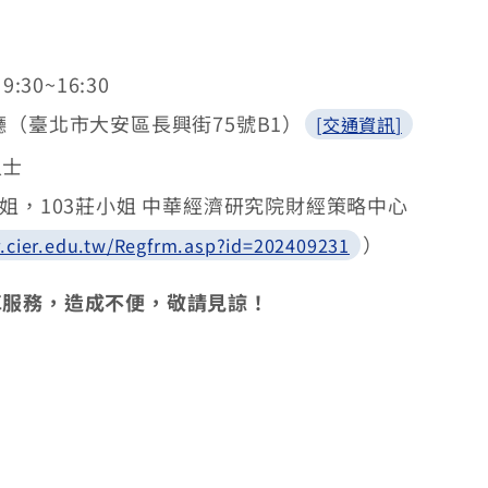
，
9:30~16:30
廳
（臺北市大安區長興街
75
號
B1
）
[
交通資訊
]
人士
姐，
103
莊小姐
中華經濟研究院財經策略中心
）
r.cier.edu.tw/Regfrm.asp?id=202409231
車服務，造成不便，敬請見諒！