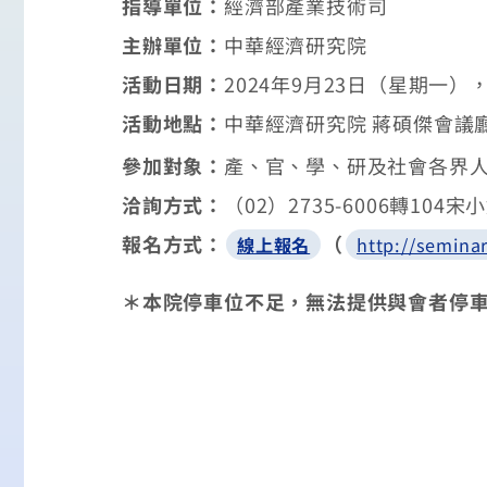
指導單位：
經濟部產業技術司
主辦單位：
中華經濟研究院
活動日期：
2024
年
9
月
23
日（星期一）
活動地點：
中華經濟研究院
蔣碩傑會議
參加對象：
產、官、學、研及社會各界
洽詢方式：
（
02
）
2735-6006
轉
104
宋小
報名方式：
（
線上報名
http://semina
＊本院停車位不足，無法提供與會者停