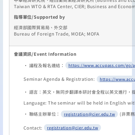
Taiwan WTO & RTA Center, CIER; Business and Econom
指導單位
/Supported by
經濟部國際貿易局、外交部
Bureau of Foreign Trade, MOEA; MOFA
會議資訊
/Event Information
•
議程及報名連結：
https://www.accupass.com/go/a
Seminar Agenda & Registration:
https://www.acc
•
語言：英文，無同步翻譯本研討會全程以英文進行，
Language: The seminar will be held in English wi
•
聯絡主辦單位：
(非票
registration@cier.edu.tw
Contact:
registration@cier.edu.tw