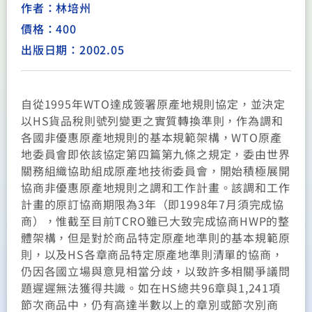
作者：林培州
價格：400
出版日期：2002.05
自從1995年WTO達成簽署原產地規則協定，並決定
以HS貨品稅則號列變更之實質轉換準則，作為調和
各國非優惠原產地規則的基本規範架構，WTO原產
地委員會即依該協定第四篇第九條之規定，委由世界
關務組織協助組成原產地技術委員會，開始積極展開
協商非優惠原產地規則之調和工作計畫。該調和工作
計畫的原訂協商期限為3年（即1998年7月須完成協
商），惟截至目前TCRO雖已大致完成協商HWP的整
體架構，但是對於商品特定原產地準則的基本規範原
則，以及HS各章商品特定原產地準則清單的協商，
仍因各國立場與意見相當分歧，以致許多相關爭議問
題遲遲無法獲得共識。如在HS總共96章與1,241項
節次商品中，仍有高達半數以上的章別或節次別商