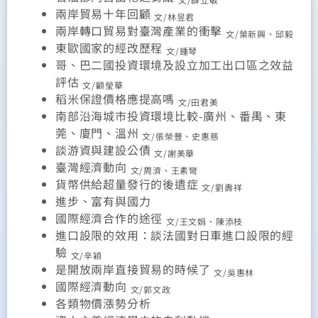
兩岸貿易十年回顧
文/林昱君
兩岸轉口貿易對臺灣產業的衝擊
文/葉新興、邱毅
東歐國家的經改歷程
文/鍾琴
哥、巴二國投資環境及設立加工出口區之效益
評估
文/顧瑩華
稻米保證價格應提高嗎
文/田君美
南部沿海城市投資環境比較-廣州、番禺、東
莞、廈門、溫州
文/張榮豐、史惠慈
談游資與建設公債
文/謝美華
臺灣經濟動向
文/周濟、王素彎
貨幣供給超量發行的後遺症
文/劉壽祥
進步、富有與國力
國際經濟合作的途徑
文/王文娟、陳添枝
進口設限的效用：談法國對日車進口設限的經
驗
文/辛穎
是開放兩岸直接貿易的時候了
文/吳惠林
國際經濟動向
文/郭文政
各類物價漲勢分析