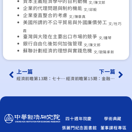
資本主義經濟學中的自利動機
文/陳文郎
企業的代理問題與制約機能
文/邱毅
企業垂直整合的考慮
文/陳章真
美國所謂的不公平貿易與外國廉價勞工
文/杜巧
霞
臺灣與大陸在主要出口市場的競爭
文/鍾琴
銀行自由化後如何加強管理
文/陳文郎
蘇聯計劃經濟的理想與實踐危機
文/歐陽承新
上一篇
下一篇
經濟前瞻第13期：七十八年展望
經濟前瞻第15期：金融自由化
四十週年院慶
學術典藏
張麗門紀念圖書館
董事課程專區