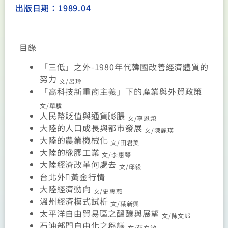
出版日期：1989.04
目錄
「三低」之外-1980年代韓國改善經濟體質的
努力
文/呂玲
「高科技新重商主義」下的產業與外貿政策
文/單驥
人民幣貶值與通貨膨脹
文/寧恩榮
大陸的人口成長與都市發展
文/陳麗瑛
大陸的農業機械化
文/田君美
大陸的橡膠工業
文/李惠琴
大陸經濟改革何處去
文/邱毅
台北外

黃金行情
大陸經濟動向
文/史惠慈
溫州經濟模式試析
文/葉新興
太平洋自由貿易區之醞釀與展望
文/陳文郎
石油部門自由化之芻議
文/薛立敏