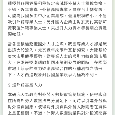
積極與各國簽暑租稅協定來減輕外籍人士租稅負擔。
不過，近年來真正外籍高階專業人員來台比例有限，
可能為我國多由中小企業組成，營運規模較小，不易
吸引外籍專業人士；另外國內企業主對於支付高額薪
資聘僱外籍專業人士，來提升人力資本等長期投資意
願較低。
當各國積極延攬國外人才之際，我國專業人才卻是流
出遠大於流入。尤其近年來兩岸互動頻繁，大陸基於
廣大市場競爭優勢，對專業人士的吸引力較台灣市場
大，在兩岸逐漸朝向相同產業別發展的同時，在國際
市場上競爭的壓力逐漸高過合作的互補利益之情形
下，人才西進現象對我國產業競爭力極為不利。
引進外籍基層人力
本研究因為政府對外勞人數採取管制措施，使得廠商
在所需外勞人數無法充分滿足下，同時以引進外勞與
對外投資因應，使得對外投資與外勞人數兩者在資料
上呈正相關。不過，外勞人數變動量與對外投資間存