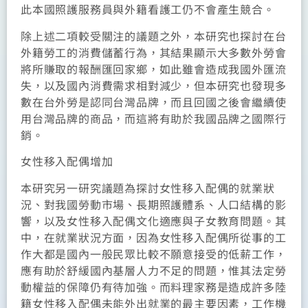
此本國照護服務員與外籍看護工仍不會產生競合。
除上述二項較受關注的議題之外，本研究也探討在台
外籍勞工的消費儲蓄行為，其結果顯示大多數外勞會
將所賺取的報酬匯回家鄉，如此雖會造成我國外匯流
失，以及國內消費需求相對減少，但本研究也發現多
數在台外勞是認同台灣品牌，而且回國之後會繼續使
用台灣品牌的商品，而這將有助於我國品牌之國際行
銷。
女性移入配偶增加
本研究另一研究議題為探討女性移入配偶的就業狀
況、對我國勞動市場、長期照護體系、人口結構的影
響，以及女性移入配偶文化適應與子女教育問題。其
中，在就業狀況方面，因為女性移入配偶所從事的工
作大都是國內一般民眾比較不願意接受的低薪工作，
應有助於舒緩國內基層人力不足的問題，惟其法定勞
動權益的保障仍有待加強。而料理家務是造成許多陸
籍女性移入配偶未能外出就業的最主要因素，工作機