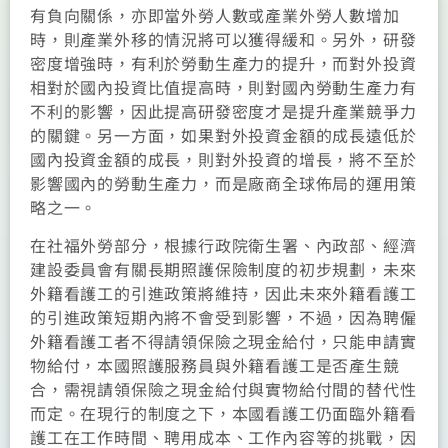
有負向關係，亦即當外勞人數或產業外勞人數增加
時，則產業外移的情況將可以獲得緩和。另外，研發
密度增強時，有利於勞動生產力的提升，而對外投資
相對於國內投資比值提高時，則對國內勞動生產力有
不利的影響，因此提高研發密度才是提升產業競爭力
的關鍵。另一方面，如果對外投資金額的成長遠低於
國內投資金額的成長，則對外投資的增長，將不至於
影響國內的勞動生產力，而是廠商全球佈局的運用策
略之一。
在社福外勞部分，根據行政院衛生署、內政部、經濟
建設委員會有關長期照護保險制度的初步規劃，未來
外籍看護工的引進政策將維持，因此未來外籍看護工
的引進政策短期內將不會受到影響，不過，因為聘僱
外籍看護工者不得請領保險之現金給付，只能申請實
物給付，本國照護服務員與外籍看護工是否產生競
合，需視請領保險之現金給付與實物給付間的替代性
而定。在現行的制度之下，本國看護工仍面臨外籍看
護工在工作時間、聘用成本、工作內容等的挑戰，因