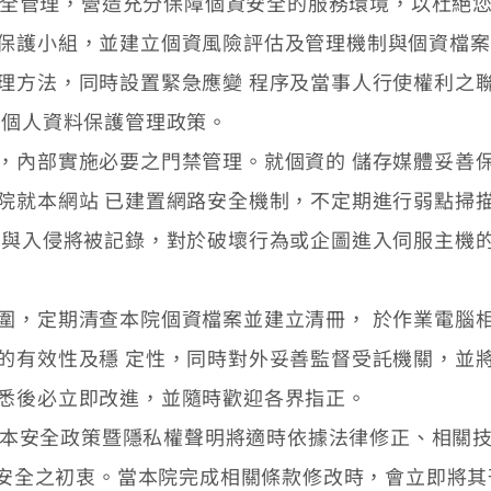
周全管理，營造充分保障個資安全的服務環境，以杜絕您
保護小組，並建立個資風險評估及管理機制與個資檔案
理方法，同時設置緊急應變 程序及當事人行使權利之
 個人資料保護管理政策。
，內部實施必要之門禁管理。就個資的 儲存媒體妥善
院就本網站 已建置網路安全機制，不定期進行弱點掃
圖與入侵將被記錄，對於破壞行為或企圖進入伺服主機的
圍，定期清查本院個資檔案並建立清冊， 於作業電腦
的有效性及穩 定性，同時對外妥善監督受託機關，並
悉後必立即改進，並隨時歡迎各界指正。
 本安全政策暨隱私權聲明將適時依據法律修正、相關技
安全之初衷。當本院完成相關條款修改時，會立即將其