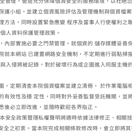
周全管理，營造充分保障個資安全的服務環境，以杜絕您
保護小組，並建立個資風險評估及管理機制與個資檔案
理方法，同時設置緊急應變 程序及當事人行使權利之
 個人資料保護管理政策。
，內部實施必要之門禁管理。就個資的 儲存媒體妥善
院就本網站 已建置網路安全機制，不定期進行弱點掃
圖與入侵將被記錄，對於破壞行為或企圖進入伺服主機的
圍，定期清查本院個資檔案並建立清冊， 於作業電腦
的有效性及穩 定性，同時對外妥善監督受託機關，並
悉後必立即改進，並隨時歡迎各界指正。
 本安全政策暨隱私權聲明將適時依據法律修正、相關技
安全之初衷。當本院完成相關條款修改時，會立即將其